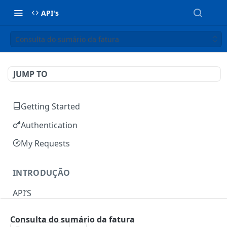
API's
Consulta do sumário da fatura
JUMP TO
Getting Started
Authentication
My Requests
INTRODUÇÃO
API’S
Consulta do sumário da fatura
AUTENTICAÇÃO