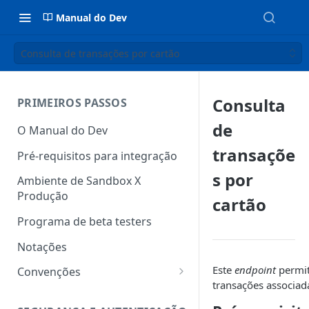
Manual do Dev
Consulta de transações por cartão
Consulta
PRIMEIROS PASSOS
de
O Manual do Dev
transaçõe
Pré-requisitos para integração
s por
Ambiente de Sandbox X
Produção
cartão
Programa de beta testers
Notações
Este
endpoint
permit
Convenções
transações associada
HATEOAS