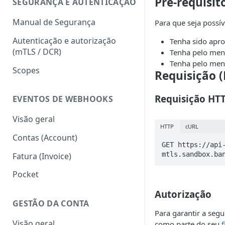
Pré-requisit
SEGURANÇA E AUTENTICAÇÃO
Status codes
Manual de Segurança
Para que seja possíve
Erros
Autenticação e autorização
Tenha sido apro
(mTLS / DCR)
Tenha pelo meno
Tenha pelo men
Scopes
Requisição 
Requisição HT
EVENTOS DE WEBHOOKS
Visão geral
HTTP
cURL
Contas (Account)
GET https://api
mtls.sandbox.ba
Fatura (Invoice)
Pocket
Autorização
GESTÃO DA CONTA
Para garantir a seg
Visão geral
como parte do seu
f