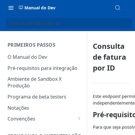
Manual do Dev
Consulta de fatura por ID
Consulta
PRIMEIROS PASSOS
de fatura
O Manual do Dev
por ID
Pré-requisitos para integração
Ambiente de Sandbox X
Produção
Este
endpoint
permit
Programa de beta testers
independentemente
Notações
Pré-requisit
Convenções
Para que seja possíve
HATEOAS