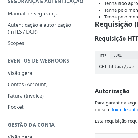
SEGURANÇA E AUTENTICAÇÃO
Tenha sido apro
Status codes
Tenha pelo me
Manual de Segurança
Erros
Tenha pelo men
Requisição 
Autenticação e autorização
(mTLS / DCR)
Requisição HT
Scopes
HTTP
cURL
EVENTOS DE WEBHOOKS
GET https://api
Visão geral
Contas (Account)
Autorização
Fatura (Invoice)
Para garantir a seg
Pocket
do seu
fluxo de aut
Esta requisição req
GESTÃO DA CONTA
Visão geral