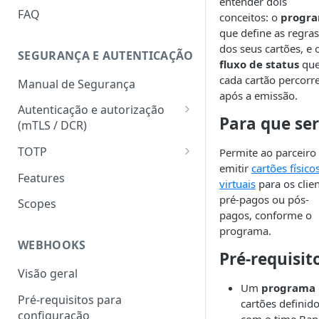
entender dois
HATEOAS
FAQ
conceitos: o
progr
que define as regras
Chave de idempotência
dos seus cartões, e 
(Idempotency-key)
SEGURANÇA E AUTENTICAÇÃO
fluxo de status
qu
Status codes
cada cartão percorr
Manual de Segurança
após a emissão.
Erros
Autenticação e autorização
Para que se
(mTLS / DCR)
Token para gerar certificado
TOTP
Permite ao parceiro
mTLS
emitir
cartões físico
Geração do hash e do código
Features
virtuais
para os clien
Download do certificado TLS
numérico
pré-pagos ou pós-
Scopes
Registro dinâmico de client
Validação do hash e do código
pagos, conforme o
(credencial)
numérico
programa.
WEBHOOKS
Pré-requisit
Geração do token
(autenticação com mTLS)
Visão geral
Um
programa
Pré-requisitos para
cartões definid
configuração