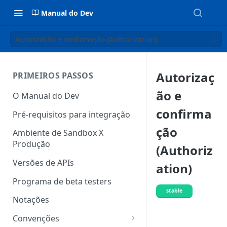
Manual do Dev
Autorização e confirmação (Authorization)
Autorizaç
PRIMEIROS PASSOS
ão e
O Manual do Dev
confirma
Pré-requisitos para integração
ção
Ambiente de Sandbox X
Produção
(Authoriz
Versões de APIs
ation)
Programa de beta testers
stable
Notações
Convenções