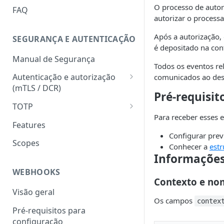
HATEOAS
O processo de autori
FAQ
autorizar o proces
Chave de idempotência
(Idempotency-key)
Após a autorização, 
SEGURANÇA E AUTENTICAÇÃO
é depositado na con
Status codes
Manual de Segurança
Todos os eventos re
Erros
Autenticação e autorização
comunicados ao dest
(mTLS / DCR)
Pré-requisit
Token para gerar certificado
TOTP
mTLS
Para receber esses e
Geração do hash e do código
Features
Download do certificado TLS
numérico
Configurar pre
Scopes
Conhecer a
estr
Registro dinâmico de client
Validação do hash e do código
Informações
(credencial)
numérico
WEBHOOKS
Geração do token
Contexto e no
(autenticação com mTLS)
Visão geral
Os campos
contex
Pré-requisitos para
configuração