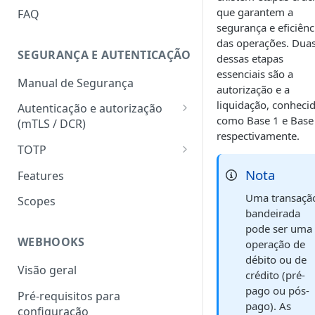
HATEOAS
que garantem a
FAQ
segurança e eficiênc
Chave de idempotência
das operações. Dua
(Idempotency-key)
SEGURANÇA E AUTENTICAÇÃO
dessas etapas
essenciais são a
Status codes
Manual de Segurança
autorização e a
Erros
liquidação, conheci
Autenticação e autorização
como Base 1 e Base
(mTLS / DCR)
respectivamente.
Token para gerar certificado
TOTP
mTLS
Geração do hash e do código
Nota
Features
Download do certificado TLS
numérico
Uma transaçã
Scopes
Registro dinâmico de client
Validação do hash e do código
bandeirada
(credencial)
numérico
pode ser uma
WEBHOOKS
operação de
Geração do token
débito ou de
(autenticação com mTLS)
Visão geral
crédito (pré-
pago ou pós-
Pré-requisitos para
pago). As
configuração