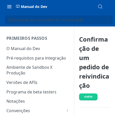
Manual do Dev
Confirmação de um pedido de reivindicação
Confirma
PRIMEIROS PASSOS
ção de
O Manual do Dev
um
Pré-requisitos para integração
pedido de
Ambiente de Sandbox X
Produção
reivindica
Versões de APIs
ção
Programa de beta testers
stable
Notações
Convenções