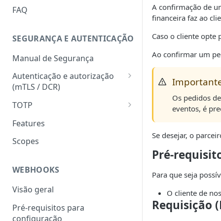
HATEOAS
A confirmação de um
FAQ
financeira faz ao c
Chave de idempotência
(Idempotency-key)
Caso o cliente opte 
SEGURANÇA E AUTENTICAÇÃO
Status codes
Ao confirmar um ped
Manual de Segurança
Erros
Autenticação e autorização
Important
(mTLS / DCR)
Os pedidos de
Token para gerar certificado
TOTP
eventos, é pre
mTLS
Geração do hash e do código
Features
Download do certificado TLS
numérico
Se desejar, o parcei
Scopes
Registro dinâmico de client
Validação do hash e do código
Pré-requisit
(credencial)
numérico
WEBHOOKS
Para que seja possíve
Geração do token
(autenticação com mTLS)
Visão geral
O cliente de no
Requisição 
Pré-requisitos para
configuração