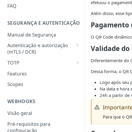
efetuou o pagament
HATEOAS
FAQ
Além disso, esse ti
Chave de idempotência
(Idempotency-key)
SEGURANÇA E AUTENTICAÇÃO
Pagamento 
Status codes
Manual de Segurança
O QR Code dinâmico
Erros
Autenticação e autorização
Validade do
(mTLS / DCR)
Token para gerar certificado
Diferentemente do Q
TOTP
mTLS
Geração do hash e do código
Dessa forma, o QR C
Features
Download do certificado TLS
numérico
Logo após seu 
Scopes
Registro dinâmico de client
Validação do hash e do código
Na data e hora
(credencial)
numérico
24h a partir de
WEBHOOKS
Geração do token
Important
(autenticação com mTLS)
Visão geral
Para que o Q
Pré-requisitos para
configuração