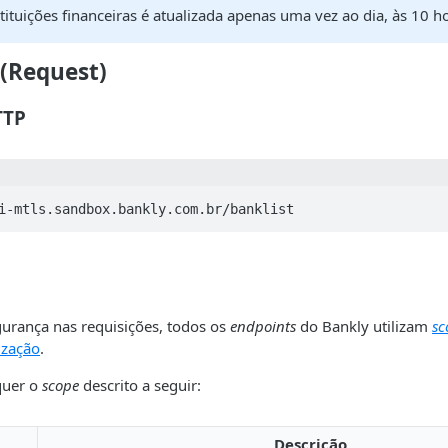
nstituições financeiras é atualizada apenas uma vez ao dia, às 10 
 (Request)
TTP
i-mtls.sandbox.bankly.com.br/banklist
gurança nas requisições, todos os
endpoints
do Bankly utilizam
sc
ização
.
quer o
scope
descrito a seguir:
Descrição