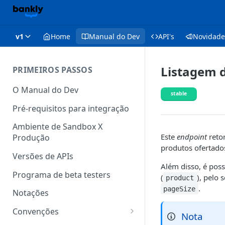
v1
Home
Manual do Dev
API's
Novidade
Listagem d
PRIMEIROS PASSOS
O Manual do Dev
stable
Pré-requisitos para integração
Ambiente de Sandbox X
Este
endpoint
retor
Produção
produtos ofertados
Versões de APIs
Além disso, é poss
Programa de beta testers
(
), pelo 
product
.
pageSize
Notações
Convenções
Nota