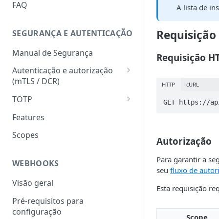
HATEOAS
FAQ
A lista de i
Chave de idempotência
(Idempotency-key)
Requisição
SEGURANÇA E AUTENTICAÇÃO
Status codes
Manual de Segurança
Requisição H
Erros
Autenticação e autorização
(mTLS / DCR)
HTTP
cURL
Token para gerar certificado
TOTP
GET https://ap
mTLS
Geração do hash e do código
Features
Download do certificado TLS
numérico
Scopes
Autorização
Registro dinâmico de client
Validação do hash e do código
(credencial)
numérico
Para garantir a se
WEBHOOKS
Geração do token
seu
fluxo de autor
(autenticação com mTLS)
Visão geral
Esta requisição re
Pré-requisitos para
configuração
Scope