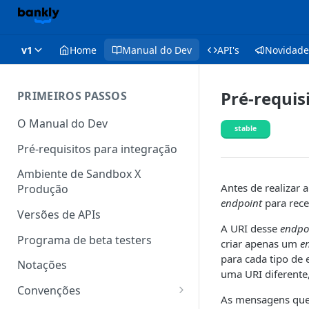
v1
Home
Manual do Dev
API's
Novidade
Pré-requis
PRIMEIROS PASSOS
O Manual do Dev
stable
Pré-requisitos para integração
Ambiente de Sandbox X
Antes de realizar 
Produção
endpoint
para rec
Versões de APIs
A URI desse
endpo
Programa de beta testers
criar apenas um
e
para cada tipo de 
Notações
uma URI diferente
Convenções
As mensagens qu