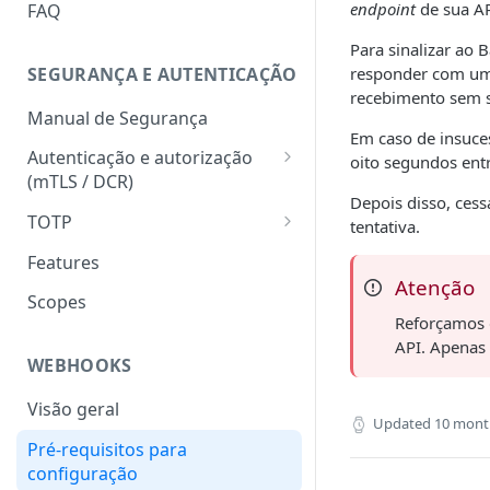
HATEOAS
endpoint
de sua AP
FAQ
Chave de idempotência
Para sinalizar ao
(Idempotency-key)
SEGURANÇA E AUTENTICAÇÃO
responder com u
recebimento sem 
Status codes
Manual de Segurança
Em caso de insuce
Erros
Autenticação e autorização
oito segundos entr
(mTLS / DCR)
Depois disso, cess
Token para gerar certificado
TOTP
tentativa.
mTLS
Geração do hash e do código
Features
Download do certificado TLS
numérico
Atenção
Scopes
Registro dinâmico de client
Validação do hash e do código
Reforçamos 
(credencial)
numérico
API. Apenas
WEBHOOKS
Geração do token
(autenticação com mTLS)
Visão geral
Updated
10 mont
Pré-requisitos para
configuração