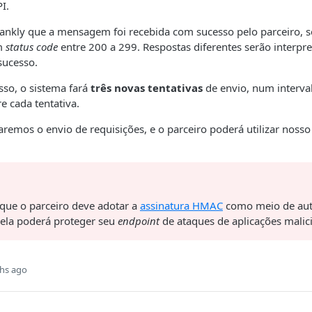
I.
 Bankly que a mensagem foi recebida com sucesso pelo parceiro, 
m
status code
entre 200 a 299. Respostas diferentes serão interp
sucesso.
sso, o sistema fará
três novas tentativas
de envio, num interval
e cada tentativa.
aremos o envio de requisições, e o parceiro poderá utilizar noss
que o parceiro deve adotar a
assinatura HMAC
como meio de aut
 ela poderá proteger seu
endpoint
de ataques de aplicações malic
hs ago