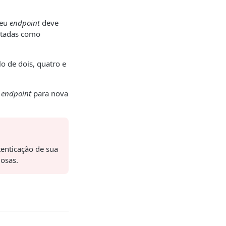
seu
endpoint
deve
retadas como
o de dois, quatro e
o
endpoint
para nova
enticação de sua
iosas.