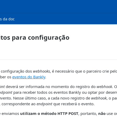
s da doc
itos para configuração
a configuração dos
webhooks
, é necessário que o parceiro crie p
eber os
eventos do Bankly
.
int
deverá ser informada no momento do registro do
webhook
. 
ndpoint
para receber todos os eventos Bankly ou optar por dese
evento. Nesse último caso, a cada novo registro de
webhook
, o p
, correspondente ao
endpoint
que receberá o evento.
e enviamos
utilizam o método HTTP POST
, portanto,
não
use o