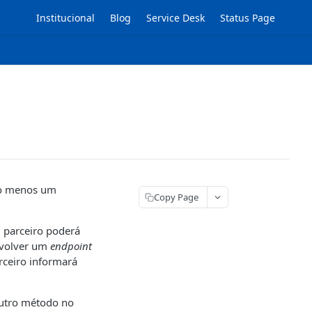
Institucional
Blog
Service Desk
Status Page
elo menos um
Copy Page
O parceiro poderá
nvolver um
endpoint
arceiro informará
utro método no