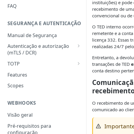
instituições) e pode 
HATEOAS
FAQ
recebimento de uma
Chave de idempotência
convencional ou de
(Idempotency-key)
SEGURANÇA E AUTENTICAÇÃO
O TED interno ocorr
Status codes
remetente e a conta
Manual de Segurança
licença 332. Essas 
Erros
Autenticação e autorização
realizadas 24/7 pelo
(mTLS / DCR)
Entretanto, a devolu
Token para gerar certificado
TOTP
transações de TED
e
mTLS
conta destino perten
Geração do hash e do código
Features
Download do certificado TLS
numérico
Comunicaçã
Scopes
recebimento
Registro dinâmico de client
Validação do hash e do código
(credencial)
numérico
WEBHOOKS
O recebimento de u
Geração do token
comunicado ao clien
(autenticação com mTLS)
Visão geral
Important
Pré-requisitos para
configuração