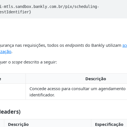
i-mtls.sandbox.bankly.com.br/pix/scheduling-
estIdentifier}
gurança nas requisições, todos os
endpoints
do Bankly utilizam
sc
ização
.
quer o
scope
descrito a seguir:
e
Descrição
Concede acesso para consultar um agendamento a
identificador.
Headers)
Descrição
Especificação