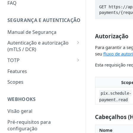
HATEOAS
FAQ
GET https://ap
Chave de idempotência
payments/{requ
(Idempotency-key)
SEGURANÇA E AUTENTICAÇÃO
Status codes
Manual de Segurança
Autorização
Erros
Autenticação e autorização
Para garantir a se
(mTLS / DCR)
seu
fluxo de autor
Token para gerar certificado
TOTP
mTLS
Esta requisição re
Geração do hash e do código
Features
Download do certificado TLS
numérico
Scopes
Scop
Registro dinâmico de client
Validação do hash e do código
(credencial)
numérico
pix.schedule-
WEBHOOKS
payment.read
Geração do token
(autenticação com mTLS)
Visão geral
Cabeçalhos (
Pré-requisitos para
configuração
Nome