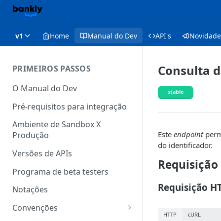
v1
Home
Manual do Dev
API's
Novidade
Consulta d
PRIMEIROS PASSOS
O Manual do Dev
stable
Pré-requisitos para integração
Ambiente de Sandbox X
Este
endpoint
perm
Produção
do identificador.
Versões de APIs
Requisição
Programa de beta testers
Requisição H
Notações
Convenções
HTTP
cURL