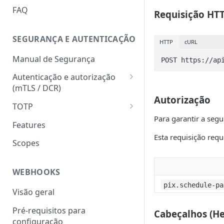
HATEOAS
FAQ
Requisição HT
Chave de idempotência
(Idempotency-key)
SEGURANÇA E AUTENTICAÇÃO
HTTP
cURL
Status codes
Manual de Segurança
POST https://ap
Erros
Autenticação e autorização
(mTLS / DCR)
Autorização
Token para gerar certificado
TOTP
mTLS
Para garantir a seg
Geração do hash e do código
Features
Download do certificado TLS
numérico
Esta requisição req
Scopes
Registro dinâmico de client
Validação do hash e do código
(credencial)
numérico
WEBHOOKS
Geração do token
pix.schedule-pa
(autenticação com mTLS)
Visão geral
Pré-requisitos para
Cabeçalhos (He
configuração