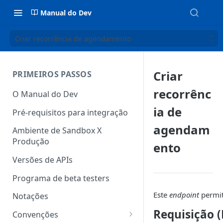
Manual do Dev
Criar recorrência de agendamento
Criar
PRIMEIROS PASSOS
recorrênc
O Manual do Dev
ia de
Pré-requisitos para integração
agendam
Ambiente de Sandbox X
Produção
ento
Versões de APIs
Programa de beta testers
Este
endpoint
permit
Notações
Requisição 
Convenções