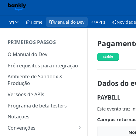
v1
Home
Manual do Dev
API's
Novidade
Pagamento
PRIMEIROS PASSOS
O Manual do Dev
stable
Pré-requisitos para integração
Ambiente de Sandbox X
Dados do e
Produção
Versões de APIs
PAYBILL
Programa de beta testers
Este evento traz 
Notações
Campos retorna
Convenções
No