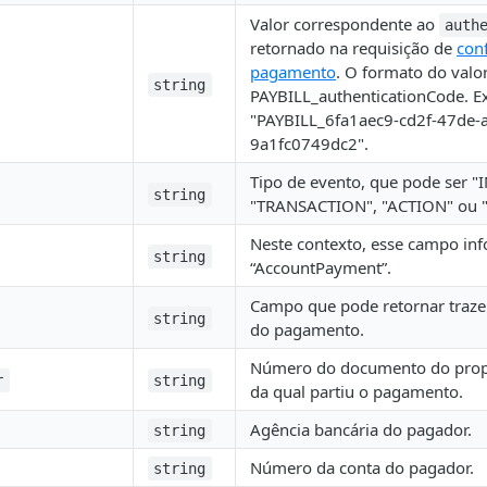
Valor correspondente ao
auth
retornado na requisição de
con
pagamento
. O formato do valor
string
PAYBILL_authenticationCode. E
"PAYBILL_6fa1aec9-cd2f-47de-
9a1fc0749dc2".
Tipo de evento, que pode ser "
string
"TRANSACTION", "ACTION" ou 
Neste contexto, esse campo inf
string
“AccountPayment”.
Campo que pode retornar traze
string
do pagamento.
Número do documento do propr
r
string
da qual partiu o pagamento.
Agência bancária do pagador.
string
Número da conta do pagador.
string