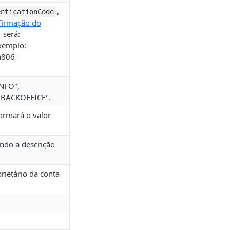
,
enticationCode
firmação do
 será:
xemplo:
a806-
INFO",
"BACKOFFICE".
ormará o valor
ndo a descrição
ietário da conta