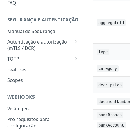
HATEOAS
FAQ
Chave de idempotência
(Idempotency-key)
SEGURANÇA E AUTENTICAÇÃO
aggregateId
Status codes
Manual de Segurança
Erros
Autenticação e autorização
(mTLS / DCR)
type
Token para gerar certificado
TOTP
mTLS
Geração do hash e do código
category
Features
Download do certificado TLS
numérico
Scopes
Registro dinâmico de client
Validação do hash e do código
decription
(credencial)
numérico
WEBHOOKS
Geração do token
documentNumbe
(autenticação com mTLS)
Visão geral
bankBranch
Pré-requisitos para
configuração
bankAccount