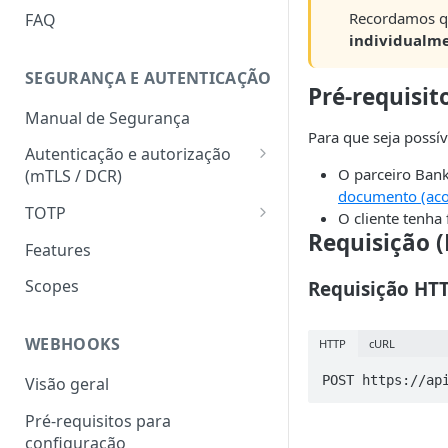
HATEOAS
Recordamos qu
FAQ
individualm
Chave de idempotência
(Idempotency-key)
SEGURANÇA E AUTENTICAÇÃO
Pré-requisit
Status codes
Manual de Segurança
Para que seja possíve
Erros
Autenticação e autorização
O parceiro Ban
(mTLS / DCR)
documento (aco
Token para gerar certificado
TOTP
O cliente tenha
mTLS
Requisição 
Geração do hash e do código
Features
Download do certificado TLS
numérico
Scopes
Requisição HT
Registro dinâmico de client
Validação do hash e do código
(credencial)
numérico
WEBHOOKS
HTTP
cURL
Geração do token
(autenticação com mTLS)
POST https://ap
Visão geral
Pré-requisitos para
configuração