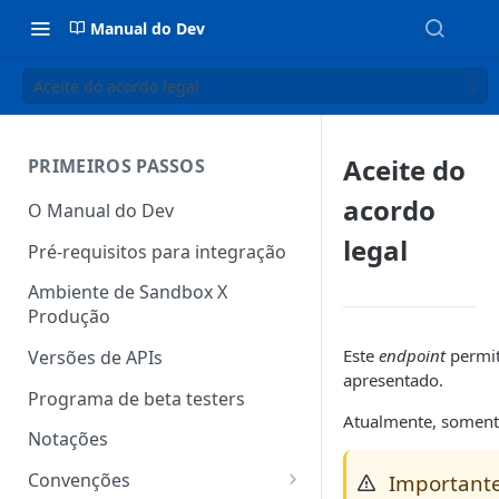
Manual do Dev
Aceite do acordo legal
Aceite do
PRIMEIROS PASSOS
acordo
O Manual do Dev
legal
Pré-requisitos para integração
Ambiente de Sandbox X
Produção
Este
endpoint
permit
Versões de APIs
apresentado.
Programa de beta testers
Atualmente, somente
Notações
Convenções
Important