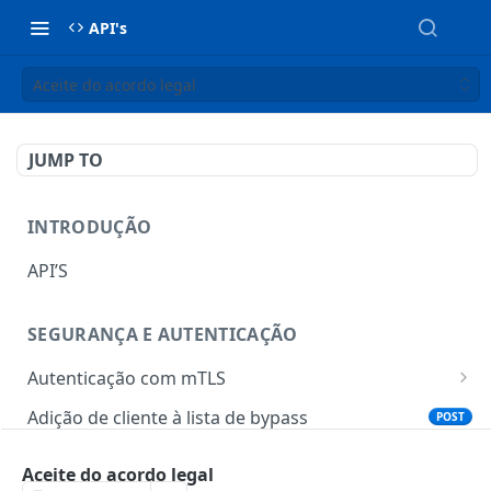
API's
Aceite do acordo legal
JUMP TO
INTRODUÇÃO
API’S
SEGURANÇA E AUTENTICAÇÃO
Autenticação com mTLS
Token para gerar certificado mTLS
POST
Adição de cliente à lista de bypass
POST
Download do certificado mTLS
POST
Aceite do acordo legal
TOTP