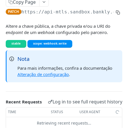
Copy Page
Validação TOTP
PATCH
https://api-mtls.sandbox.bankly.com.b
Geração do hash e do código numérico
POST
WEBHOOKS
Altere a chave pública, a chave privada e/ou a URI do
Validação do hash e do código numérico
PATCH
endpoint
de um
webhook
configurado pelo parceiro.
Configurações dos webhooks
stable
scope: webhook.write
Registro de um novo webhook
POST
Consulta de todas as configurações de
Nota
GET
webhooks
Para mais informações, confira a documentação
Alteração de configuração
.
Consulta de configurações de webhook
GET
específico
Alteração da configuração
PATCH
Log in to see full request history
Exclusão de configuração
Recent Requests
DEL
Desabilitar uma configuração
TIME
STATUS
USER AGENT
PATCH
Habilitar uma configuração
Retrieving recent requests…
PATCH