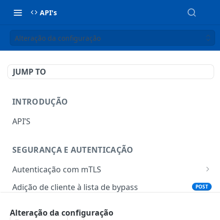
API's
Alteração da configuração
JUMP TO
INTRODUÇÃO
API’S
SEGURANÇA E AUTENTICAÇÃO
Autenticação com mTLS
Token para gerar certificado mTLS
POST
Adição de cliente à lista de bypass
POST
Download do certificado mTLS
POST
Alteração da configuração
TOTP