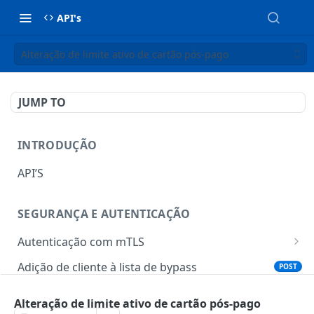
API's
Alteração de limite ativo de cartão pós-pago
JUMP TO
INTRODUÇÃO
API’S
SEGURANÇA E AUTENTICAÇÃO
Autenticação com mTLS
Token para gerar certificado mTLS
POST
Adição de cliente à lista de bypass
POST
Download do certificado mTLS
POST
Alteração de limite ativo de cartão pós-pago
TOTP