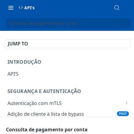
API's
Consulta de pagamento por conta
JUMP TO
INTRODUÇÃO
API’S
SEGURANÇA E AUTENTICAÇÃO
Autenticação com mTLS
Token para gerar certificado mTLS
POST
Adição de cliente à lista de bypass
POST
Download do certificado mTLS
POST
Consulta de pagamento por conta
TOTP