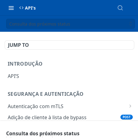
API's
Consulta dos próximos status
JUMP TO
INTRODUÇÃO
API’S
SEGURANÇA E AUTENTICAÇÃO
Autenticação com mTLS
Token para gerar certificado mTLS
POST
Adição de cliente à lista de bypass
POST
Download do certificado mTLS
POST
Consulta dos próximos status
TOTP