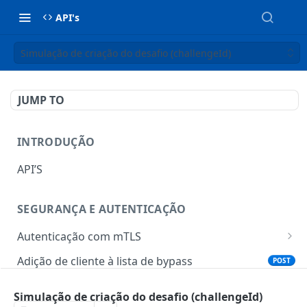
API's
Simulação de criação do desafio (challengeId)
JUMP TO
INTRODUÇÃO
API’S
SEGURANÇA E AUTENTICAÇÃO
Autenticação com mTLS
Token para gerar certificado mTLS
POST
Adição de cliente à lista de bypass
POST
Download do certificado mTLS
POST
Simulação de criação do desafio (challengeId)
TOTP