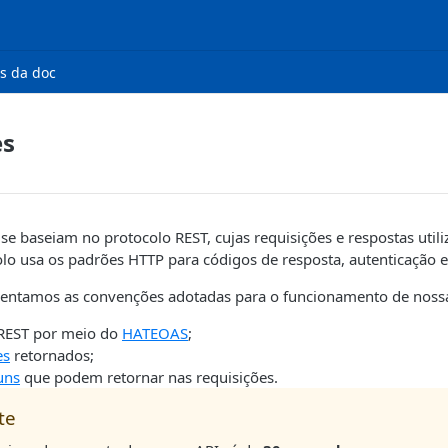
s da doc
es
se baseiam no protocolo REST, cujas requisições e respostas util
lo usa os padrões HTTP para códigos de resposta, autenticação e
sentamos as convenções adotadas para o funcionamento de nossa
 REST por meio do
HATEOAS
;
es
retornados;
uns
que podem retornar nas requisições.
te