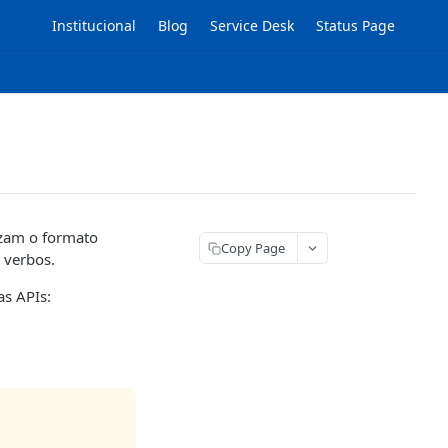
Institucional
Blog
Service Desk
Status Page
izam o formato
Copy Page
 verbos.
s APIs: