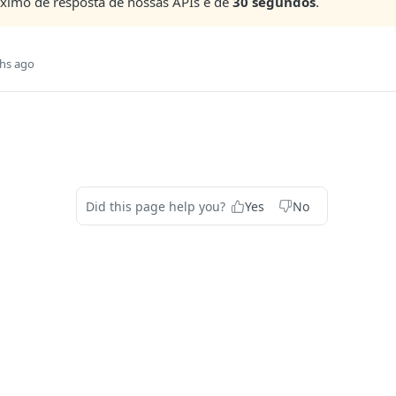
imo de resposta de nossas APIs é de
30 segundos
.
hs ago
Did this page help you?
Yes
No