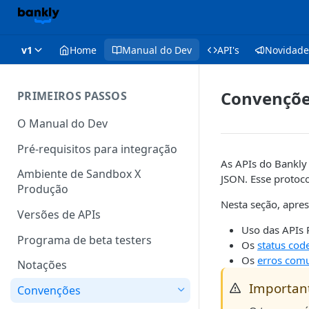
v1
Home
Manual do Dev
API's
Novidade
Convençõ
PRIMEIROS PASSOS
O Manual do Dev
Pré-requisitos para integração
As APIs do Bankly 
Ambiente de Sandbox X
JSON. Esse protoco
Produção
Nesta seção, apre
Versões de APIs
Uso das APIs
Programa de beta testers
Os
status cod
Os
erros com
Notações
Importan
Convenções