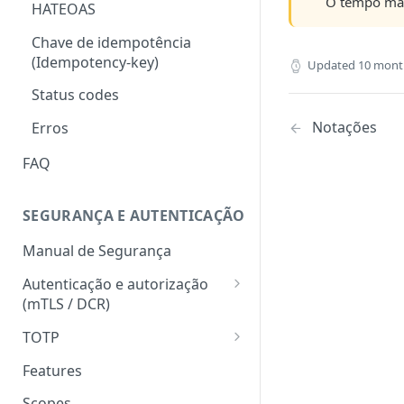
O tempo máx
HATEOAS
Chave de idempotência
(Idempotency-key)
Updated
10 mont
Status codes
Notações
Erros
FAQ
SEGURANÇA E AUTENTICAÇÃO
Manual de Segurança
Autenticação e autorização
(mTLS / DCR)
Token para gerar certificado
TOTP
mTLS
Geração do hash e do código
Features
Download do certificado TLS
numérico
Scopes