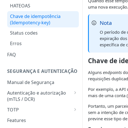
Quando esse tempo h
HATEOAS
uma nova execução
Chave de idempotência
Nota
(Idempotency-key)
O período de 
Status codes
expiração do
Erros
específica de
FAQ
Chave de id
SEGURANÇA E AUTENTICAÇÃO
Alguns
endpoints
do 
requisições duplicad
Manual de Segurança
Por exemplo, a API d
Autenticação e autorização
mais de uma conta (
(mTLS / DCR)
Portanto, um parcei
Token para gerar certificado
TOTP
sem a intenção de c
mTLS
Geração do hash e do código
previne esse tipo de
Features
Download do certificado TLS
numérico