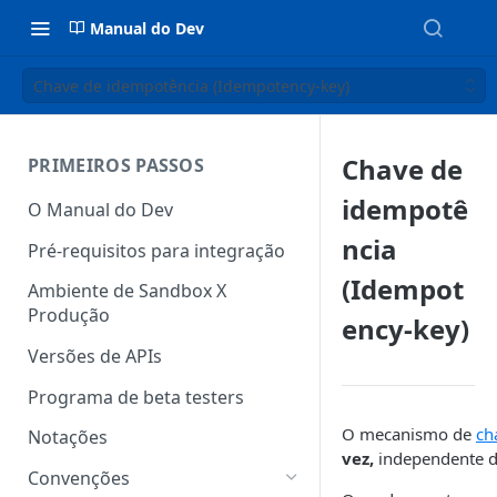
Manual do Dev
Chave de idempotência (Idempotency-key)
Chave de
PRIMEIROS PASSOS
idempotê
O Manual do Dev
ncia
Pré-requisitos para integração
(Idempot
Ambiente de Sandbox X
Produção
ency-key)
Versões de APIs
Programa de beta testers
O mecanismo de
ch
Notações
vez,
independente da
Convenções